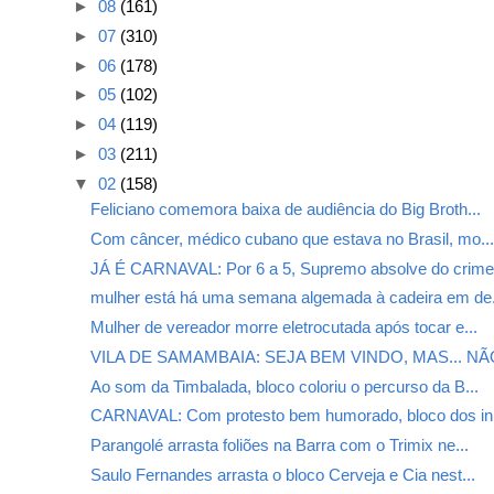
►
08
(161)
►
07
(310)
►
06
(178)
►
05
(102)
►
04
(119)
►
03
(211)
▼
02
(158)
Feliciano comemora baixa de audiência do Big Broth...
Com câncer, médico cubano que estava no Brasil, mo..
JÁ É CARNAVAL: Por 6 a 5, Supremo absolve do crime.
mulher está há uma semana algemada à cadeira em de.
Mulher de vereador morre eletrocutada após tocar e...
VILA DE SAMAMBAIA: SEJA BEM VINDO, MAS... NÃO
Ao som da Timbalada, bloco coloriu o percurso da B...
CARNAVAL: Com protesto bem humorado, bloco dos in.
Parangolé arrasta foliões na Barra com o Trimix ne...
Saulo Fernandes arrasta o bloco Cerveja e Cia nest...