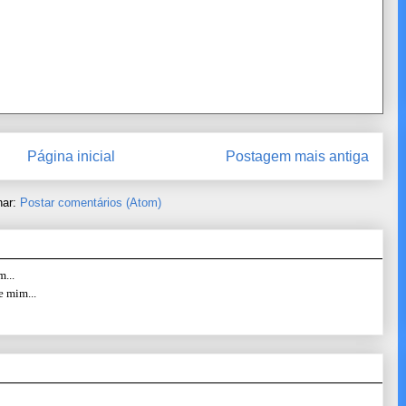
Página inicial
Postagem mais antiga
nar:
Postar comentários (Atom)
...
e mim...