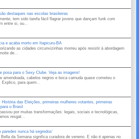
 são destaques nas escolas brasileiras
mente, tem sido tarefa fácil flagrar jovens que dançam funk com
 entre si, ou...
ícia e acaba morto em Itapicuru-BA
orizando as cidades circunvizinhas morreu após resistir à abordagem
noite de...
te posa para o Sexy Clube. Veja as imagens!
ele amendoada, cabelos negros e boca carnuda quase cometeu o
 Explico, para quem...
ória das Eleições, primeiras mulheres votantes, primeiras
para o Brasil
 passou por muitas transformações: legais, sociais e tecnológicas,
vamos resgat...
ro paredes nunca há segredos’
Bella da Semana significa curadora de veneno. E não é apenas no