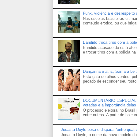
Funk, violência e desrespeito
Nas escolas brasileiras ultima
conteúdo erótico, ou que brigam
Bandido troca tiros com a pol
Bandido acusado de está aterr
e trocar tiros com a polícia na 
Dançarina e atriz, Samara Lei
Esta gata de olhos verdes, p
pecado de esconder seu rosto.
DOCUMENTÁRIO ESPECIAL: Hist
votadas e a importância delas 
O processo eleitoral no Brasil
entre outras. A partir de hoje 
Jocasta Doyle posa e dispara: ‘entre quat
Jocasta Doyle, o nome da nova modelo do 