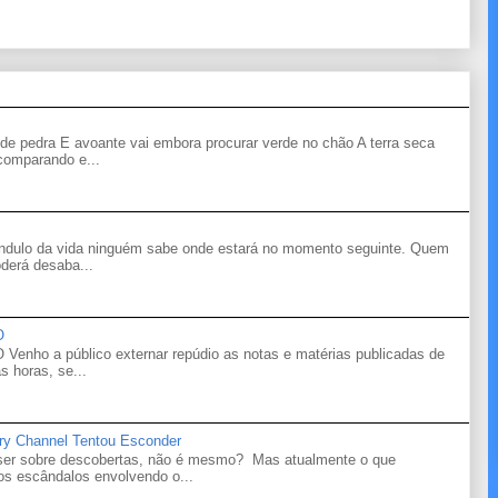
de pedra E avoante vai embora procurar verde no chão A terra seca
 comparando e...
êndulo da vida ninguém sabe onde estará no momento seguinte. Quem
derá desaba...
O
o a público externar repúdio as notas e matérias publicadas de
s horas, se...
ry Channel Tentou Esconder
 ser sobre descobertas, não é mesmo? Mas atualmente o que
s escândalos envolvendo o...