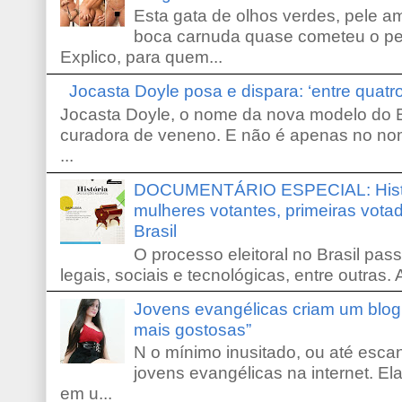
Esta gata de olhos verdes, pele 
boca carnuda quase cometeu o pe
Explico, para quem...
Jocasta Doyle posa e dispara: ‘entre quat
Jocasta Doyle, o nome da nova modelo do B
curadora de veneno. E não é apenas no no
...
DOCUMENTÁRIO ESPECIAL: Históri
mulheres votantes, primeiras votad
Brasil
O processo eleitoral no Brasil pas
legais, sociais e tecnológicas, entre outras. 
Jovens evangélicas criam um blo
mais gostosas”
N o mínimo inusitado, ou até escan
jovens evangélicas na internet. El
em u...