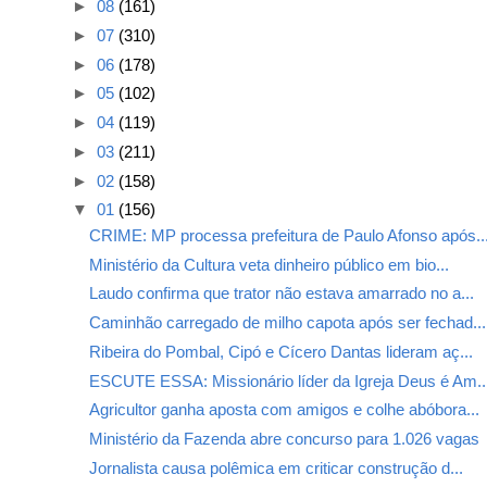
►
08
(161)
►
07
(310)
►
06
(178)
►
05
(102)
►
04
(119)
►
03
(211)
►
02
(158)
▼
01
(156)
CRIME: MP processa prefeitura de Paulo Afonso após..
Ministério da Cultura veta dinheiro público em bio...
Laudo confirma que trator não estava amarrado no a...
Caminhão carregado de milho capota após ser fechad...
Ribeira do Pombal, Cipó e Cícero Dantas lideram aç...
ESCUTE ESSA: Missionário líder da Igreja Deus é Am..
Agricultor ganha aposta com amigos e colhe abóbora...
Ministério da Fazenda abre concurso para 1.026 vagas
Jornalista causa polêmica em criticar construção d...