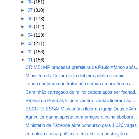
►
08
(161)
►
07
(310)
►
06
(178)
►
05
(102)
►
04
(119)
►
03
(211)
►
02
(158)
▼
01
(156)
CRIME: MP processa prefeitura de Paulo Afonso após..
Ministério da Cultura veta dinheiro público em bio...
Laudo confirma que trator não estava amarrado no a...
Caminhão carregado de milho capota após ser fechad...
Ribeira do Pombal, Cipó e Cícero Dantas lideram aç...
ESCUTE ESSA: Missionário líder da Igreja Deus é Am..
Agricultor ganha aposta com amigos e colhe abóbora...
Ministério da Fazenda abre concurso para 1.026 vagas
Jornalista causa polêmica em criticar construção d...