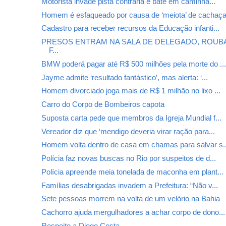
Motorista invade pista contrária e bate em caminhã...
Homem é esfaqueado por causa de ‘meiota’ de cachaç
Cadastro para receber recursos da Educação infanti...
PRESOS ENTRAM NA SALA DE DELEGADO, ROUB
F...
BMW poderá pagar até R$ 500 milhões pela morte do ..
Jayme admite ‘resultado fantástico’, mas alerta: ‘...
Homem divorciado joga mais de R$ 1 milhão no lixo ...
Carro do Corpo de Bombeiros capota
Suposta carta pede que membros da Igreja Mundial f...
Vereador diz que ‘mendigo deveria virar ração para...
Homem volta dentro de casa em chamas para salvar s..
Polícia faz novas buscas no Rio por suspeitos de d...
Polícia apreende meia tonelada de maconha em plant...
Famílias desabrigadas invadem a Prefeitura: “Não v...
Sete pessoas morrem na volta de um velório na Bahia
Cachorro ajuda mergulhadores a achar corpo de dono...
Respeito a Diego Costa