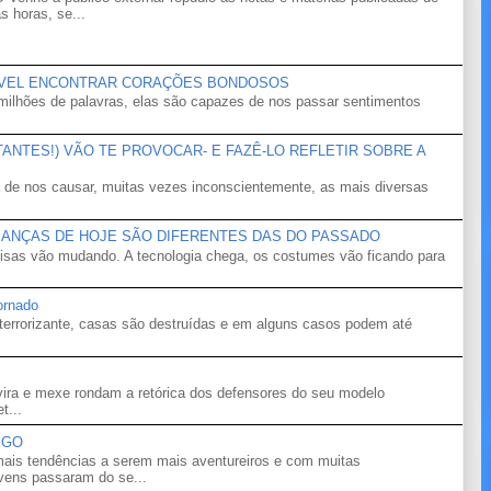
s horas, se...
ÍVEL ENCONTRAR CORAÇÕES BONDOSOS
ilhões de palavras, elas são capazes de nos passar sentimentos
NTES!) VÃO TE PROVOCAR- E FAZÊ-LO REFLETIR SOBRE A
 de nos causar, muitas vezes inconscientemente, as mais diversas
IANÇAS DE HOJE SÃO DIFERENTES DAS DO PASSADO
isas vão mudando. A tecnologia chega, os costumes vão ficando para
ornado
terrorizante, casas são destruídas e em alguns casos podem até
ira e mexe rondam a retórica dos defensores do seu modelo
t...
EGO
ais tendências a serem mais aventureiros e com muitas
ovens passaram do se...