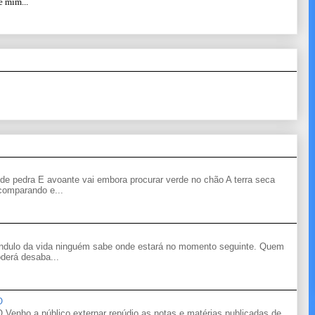
e mim...
de pedra E avoante vai embora procurar verde no chão A terra seca
 comparando e...
êndulo da vida ninguém sabe onde estará no momento seguinte. Quem
derá desaba...
O
o a público externar repúdio as notas e matérias publicadas de