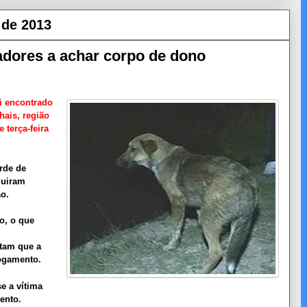
 de 2013
dores a achar corpo de dono
i encontrado
ais, região
 terça-feira
rde de
guiram
ão.
o, o que
itam que a
fogamento.
se a vítima
ento.