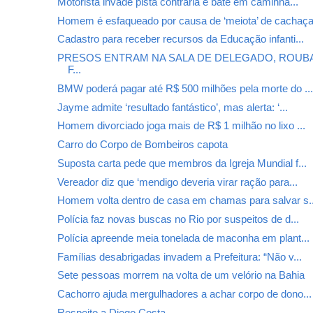
Motorista invade pista contrária e bate em caminhã...
Homem é esfaqueado por causa de ‘meiota’ de cachaç
Cadastro para receber recursos da Educação infanti...
PRESOS ENTRAM NA SALA DE DELEGADO, ROUB
F...
BMW poderá pagar até R$ 500 milhões pela morte do ..
Jayme admite ‘resultado fantástico’, mas alerta: ‘...
Homem divorciado joga mais de R$ 1 milhão no lixo ...
Carro do Corpo de Bombeiros capota
Suposta carta pede que membros da Igreja Mundial f...
Vereador diz que ‘mendigo deveria virar ração para...
Homem volta dentro de casa em chamas para salvar s..
Polícia faz novas buscas no Rio por suspeitos de d...
Polícia apreende meia tonelada de maconha em plant...
Famílias desabrigadas invadem a Prefeitura: “Não v...
Sete pessoas morrem na volta de um velório na Bahia
Cachorro ajuda mergulhadores a achar corpo de dono...
Respeito a Diego Costa