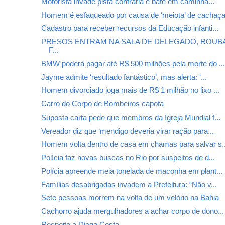
Motorista invade pista contrária e bate em caminhã...
Homem é esfaqueado por causa de ‘meiota’ de cachaç
Cadastro para receber recursos da Educação infanti...
PRESOS ENTRAM NA SALA DE DELEGADO, ROUB
F...
BMW poderá pagar até R$ 500 milhões pela morte do ..
Jayme admite ‘resultado fantástico’, mas alerta: ‘...
Homem divorciado joga mais de R$ 1 milhão no lixo ...
Carro do Corpo de Bombeiros capota
Suposta carta pede que membros da Igreja Mundial f...
Vereador diz que ‘mendigo deveria virar ração para...
Homem volta dentro de casa em chamas para salvar s..
Polícia faz novas buscas no Rio por suspeitos de d...
Polícia apreende meia tonelada de maconha em plant...
Famílias desabrigadas invadem a Prefeitura: “Não v...
Sete pessoas morrem na volta de um velório na Bahia
Cachorro ajuda mergulhadores a achar corpo de dono...
Respeito a Diego Costa