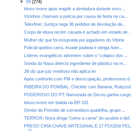
▼
09
(274)
Idoso morre após engolir a dentadura durante sexo ...
Vizinhos chamam a polícia por causa de festa na ca...
Telexfree: Justiça nega 36 pedidos de devolução de...
Corpo de idosa recém casada é achado em estado de ..
Mulher diz que foi estuprada por jogadores do Vitória
Policial quebra carro, invade padaria e obriga hom...
Líderes evangélicos advertem sobre o “colapso dos ...
Sonda da Nasa detecta ingrediente de plástico na m...
JB diz que juiz medroso não aplica lei
Após confronto com PM e desocupação, professores d.
RIBEIRA DO POMBAL: Chiclete com Banana, Robyssão
PODEROSO DO PT: Namorada de Dirceu ganha cargo 
Idoso morre em batida na BR-101
Diretor do Presidio de comandava quadrilha, grupo ...
TERROR: Nova droga “come a carne” do usuário e def..
PRESO CRIA CHAVE ARTESANAL E 17 FOGEM PEL
D...