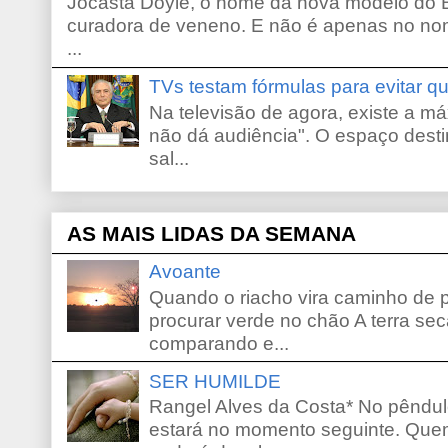
Jocasta Doyle, o nome da nova modelo do B
curadora de veneno. E não é apenas no no
...
TVs testam fórmulas para evitar 
Na televisão de agora, existe a m
não dá audiência". O espaço desti
sal...
AS MAIS LIDAS DA SEMANA
Avoante
Quando o riacho vira caminho de 
procurar verde no chão A terra sec
comparando e...
SER HUMILDE
Rangel Alves da Costa* No pêndu
estará no momento seguinte. Que