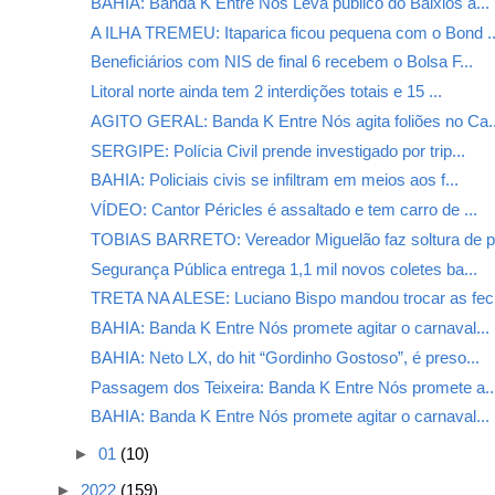
BAHIA: Banda K Entre Nós Leva público do Baixios a...
A ILHA TREMEU: Itaparica ficou pequena com o Bond ..
Beneficiários com NIS de final 6 recebem o Bolsa F...
Litoral norte ainda tem 2 interdições totais e 15 ...
AGITO GERAL: Banda K Entre Nós agita foliões no Ca..
SERGIPE: Polícia Civil prende investigado por trip...
BAHIA: Policiais civis se infiltram em meios aos f...
VÍDEO: Cantor Péricles é assaltado e tem carro de ...
TOBIAS BARRETO: Vereador Miguelão faz soltura de p.
Segurança Pública entrega 1,1 mil novos coletes ba...
TRETA NA ALESE: Luciano Bispo mandou trocar as fec.
BAHIA: Banda K Entre Nós promete agitar o carnaval...
BAHIA: Neto LX, do hit “Gordinho Gostoso”, é preso...
Passagem dos Teixeira: Banda K Entre Nós promete a..
BAHIA: Banda K Entre Nós promete agitar o carnaval...
►
01
(10)
►
2022
(159)