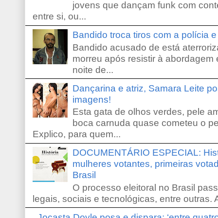
jovens que dançam funk com conte
entre si, ou...
Bandido troca tiros com a polícia 
Bandido acusado de está aterroriz
morreu após resistir à abordagem e
noite de...
Dançarina e atriz, Samara Leite p
imagens!
Esta gata de olhos verdes, pele 
boca carnuda quase cometeu o pe
Explico, para quem...
DOCUMENTÁRIO ESPECIAL: Históri
mulheres votantes, primeiras votad
Brasil
O processo eleitoral no Brasil pas
legais, sociais e tecnológicas, entre outras. 
Jocasta Doyle posa e dispara: ‘entre quat