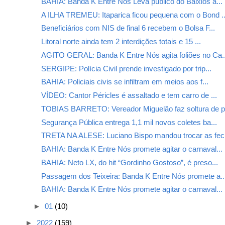
BAHIA: Banda K Entre Nós Leva público do Baixios a...
A ILHA TREMEU: Itaparica ficou pequena com o Bond ..
Beneficiários com NIS de final 6 recebem o Bolsa F...
Litoral norte ainda tem 2 interdições totais e 15 ...
AGITO GERAL: Banda K Entre Nós agita foliões no Ca..
SERGIPE: Polícia Civil prende investigado por trip...
BAHIA: Policiais civis se infiltram em meios aos f...
VÍDEO: Cantor Péricles é assaltado e tem carro de ...
TOBIAS BARRETO: Vereador Miguelão faz soltura de p.
Segurança Pública entrega 1,1 mil novos coletes ba...
TRETA NA ALESE: Luciano Bispo mandou trocar as fec.
BAHIA: Banda K Entre Nós promete agitar o carnaval...
BAHIA: Neto LX, do hit “Gordinho Gostoso”, é preso...
Passagem dos Teixeira: Banda K Entre Nós promete a..
BAHIA: Banda K Entre Nós promete agitar o carnaval...
►
01
(10)
►
2022
(159)