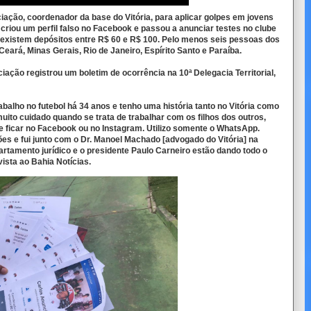
ção, coordenador da base do Vitória, para aplicar golpes em jovens
riou um perfil falso no Facebook e passou a anunciar testes no clube
 existem depósitos entre R$ 60 e R$ 100. Pelo menos seis pessoas dos
eará, Minas Gerais, Rio de Janeiro, Espírito Santo e Paraíba.
ação registrou um boletim de ocorrência na 10ª Delegacia Territorial,
alho no futebol há 34 anos e tenho uma história tanto no Vitória como
uito cuidado quando se trata de trabalhar com os filhos dos outros,
e ficar no Facebook ou no Instagram. Utilizo somente o WhatsApp.
es e fui junto com o Dr. Manoel Machado [advogado do Vitória] na
partamento jurídico e o presidente Paulo Carneiro estão dando todo o
ista ao Bahia Notícias.