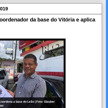
2019
coordenador da base do Vitória e aplica
oordena a base do Leão | Foto: Glauber
ias