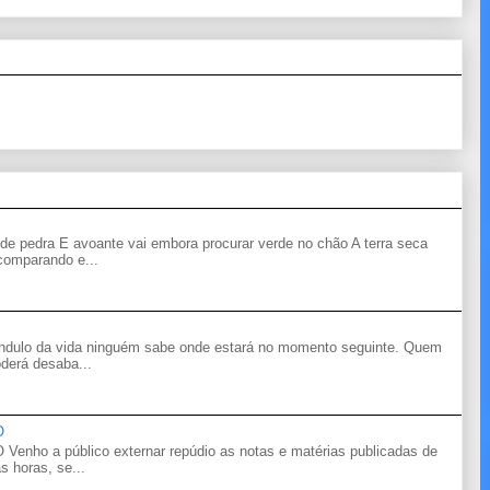
de pedra E avoante vai embora procurar verde no chão A terra seca
 comparando e...
êndulo da vida ninguém sabe onde estará no momento seguinte. Quem
derá desaba...
O
o a público externar repúdio as notas e matérias publicadas de
s horas, se...