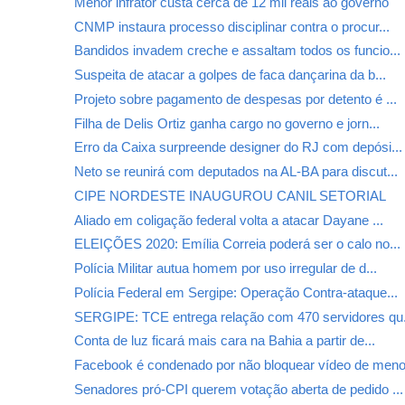
Menor infrator custa cerca de 12 mil reais ao governo
CNMP instaura processo disciplinar contra o procur...
Bandidos invadem creche e assaltam todos os funcio...
Suspeita de atacar a golpes de faca dançarina da b...
Projeto sobre pagamento de despesas por detento é ...
Filha de Delis Ortiz ganha cargo no governo e jorn...
Erro da Caixa surpreende designer do RJ com depósi...
Neto se reunirá com deputados na AL-BA para discut...
CIPE NORDESTE INAUGUROU CANIL SETORIAL
Aliado em coligação federal volta a atacar Dayane ...
ELEIÇÕES 2020: Emília Correia poderá ser o calo no...
Polícia Militar autua homem por uso irregular de d...
Polícia Federal em Sergipe: Operação Contra-ataque...
SERGIPE: TCE entrega relação com 470 servidores qu.
Conta de luz ficará mais cara na Bahia a partir de...
Facebook é condenado por não bloquear vídeo de meno
Senadores pró-CPI querem votação aberta de pedido ...