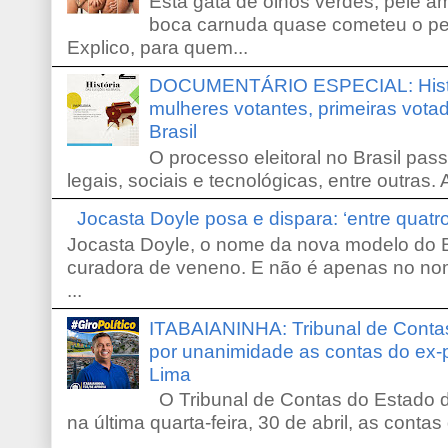
Esta gata de olhos verdes, pele 
boca carnuda quase cometeu o pe
Explico, para quem...
DOCUMENTÁRIO ESPECIAL: Históri
mulheres votantes, primeiras votad
Brasil
O processo eleitoral no Brasil pas
legais, sociais e tecnológicas, entre outras. 
Jocasta Doyle posa e dispara: ‘entre quat
Jocasta Doyle, o nome da nova modelo do B
curadora de veneno. E não é apenas no no
...
ITABAIANINHA: Tribunal de Conta
por unanimidade as contas do ex-
Lima
O Tribunal de Contas do Estado d
na última quarta-feira, 30 de abril, as contas