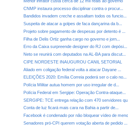
Menor infrator custa cerca de 12 mil reais ao governo
CNMP instaura processo disciplinar contra o procur...
Bandidos invadem creche e assaltam todos os funcio...
Suspeita de atacar a golpes de faca dançarina da b...
Projeto sobre pagamento de despesas por detento é ...
Filha de Delis Ortiz ganha cargo no governo e jorn...
Erro da Caixa surpreende designer do RJ com depósi...
Neto se reunirá com deputados na AL-BA para discut...
CIPE NORDESTE INAUGUROU CANIL SETORIAL
Aliado em coligação federal volta a atacar Dayane ...
ELEIÇÕES 2020: Emília Correia poderá ser o calo no...
Polícia Militar autua homem por uso irregular de d...
Polícia Federal em Sergipe: Operação Contra-ataque...
SERGIPE: TCE entrega relação com 470 servidores qu.
Conta de luz ficará mais cara na Bahia a partir de...
Facebook é condenado por não bloquear vídeo de meno
Senadores pró-CPI querem votação aberta de pedido ...