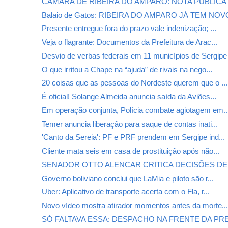
CÂMARA DE RIBEIRA DO AMPARO: NOTA PÚBLICA
Balaio de Gatos: RIBEIRA DO AMPARO JÁ TEM NOVO
Presente entregue fora do prazo vale indenização; ...
Veja o flagrante: Documentos da Prefeitura de Arac...
Desvio de verbas federais em 11 municípios de Sergipe
O que irritou a Chape na “ajuda” de rivais na nego...
20 coisas que as pessoas do Nordeste querem que o ...
É oficial! Solange Almeida anuncia saída da Aviões...
Em operação conjunta, Polícia combate agiotagem em..
Temer anuncia liberação para saque de contas inati...
'Canto da Sereia': PF e PRF prendem em Sergipe ind...
Cliente mata seis em casa de prostituição após não...
SENADOR OTTO ALENCAR CRITICA DECISÕES DE
Governo boliviano conclui que LaMia e piloto são r...
Uber: Aplicativo de transporte acerta com o Fla, r...
Novo vídeo mostra atirador momentos antes da morte..
SÓ FALTAVA ESSA: DESPACHO NA FRENTE DA PREF