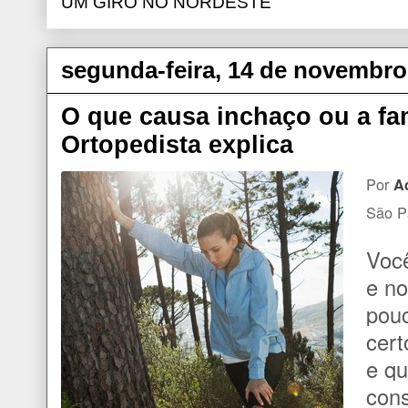
UM GIRO NO NORDESTE
segunda-feira, 14 de novembro
O que causa inchaço ou a f
Ortopedista explica
Por
A
São P
Você
e no
pou
cert
e q
cons