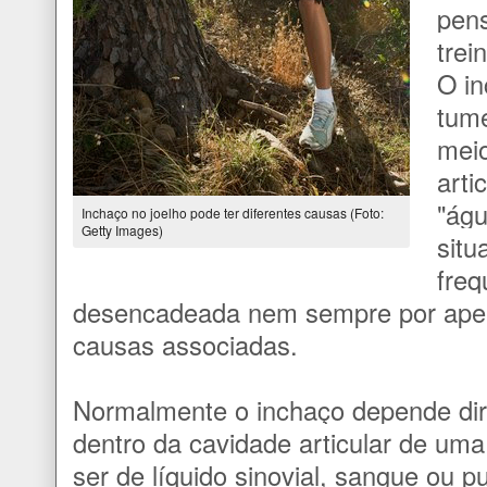
pens
trei
O in
tume
mei
arti
"águ
Inchaço no joelho pode ter diferentes causas (Foto:
Getty Images)
situ
freq
desencadeada nem sempre por ape
causas associadas.
Normalmente o inchaço depende di
dentro da cavidade articular de uma
ser de líquido sinovial, sangue ou 