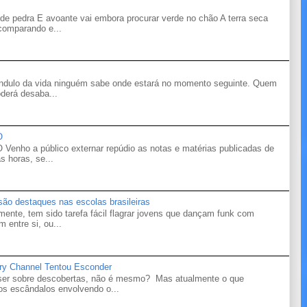
de pedra E avoante vai embora procurar verde no chão A terra seca
 comparando e...
êndulo da vida ninguém sabe onde estará no momento seguinte. Quem
derá desaba...
O
o a público externar repúdio as notas e matérias publicadas de
s horas, se...
 são destaques nas escolas brasileiras
mente, tem sido tarefa fácil flagrar jovens que dançam funk com
 entre si, ou...
ry Channel Tentou Esconder
 ser sobre descobertas, não é mesmo? Mas atualmente o que
s escândalos envolvendo o...