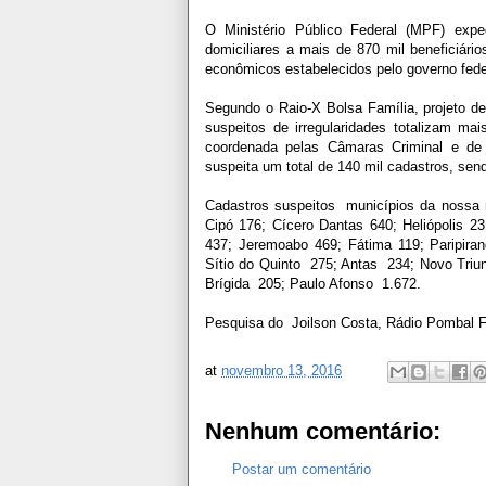
O Ministério Público Federal (MPF) expe
domiciliares a mais de 870 mil beneficiári
econômicos estabelecidos pelo governo fede
Segundo o Raio-X Bolsa Família, projeto de
suspeitos de irregularidades totalizam m
coordenada pelas Câmaras Criminal e d
suspeita um total de 140 mil cadastros, se
Cadastros suspeitos municípios da nossa 
Cipó 176; Cícero Dantas 640; Heliópolis 
437; Jeremoabo 469; Fátima 119; Paripira
Sítio do Quinto 275; Antas 234; Novo Triun
Brígida 205; Paulo Afonso 1.672.
Pesquisa do Joilson Costa, Rádio Pombal 
at
novembro 13, 2016
Nenhum comentário:
Postar um comentário