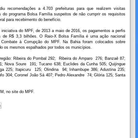
diu recomendações a 4.703 prefeituras para que realizem visitas
os do programa Bolsa Família suspeitos de não cumprir os requisitos
ral para recebimento do benefício.
 iniciativa do MPF, de 2013 a maio de 2016, os pagamentos a perfis
ais de R$ 3,3 bilhões. O Raio-X Bolsa Família é uma ação nacional
e Combate à Corrupção do MPF. Na Bahia foram colocados sobre
ndo os mesmos espalhados por todos os municípios.
região: Ribeira do Pombal 292; Ribeira do Amparo 276; Banzaê 87;
231; Nova Soure 191; Tucano 638; Euclides da Cunha 505; Quijingue
nga 225; Itapicuru 125; Olindina 94; Inhambupe 386; Adustina 235;
fo 304; Coronel João Sá 407; Pedro Alexandre 74; Glória 125; Santa
FM, no site do MPF.