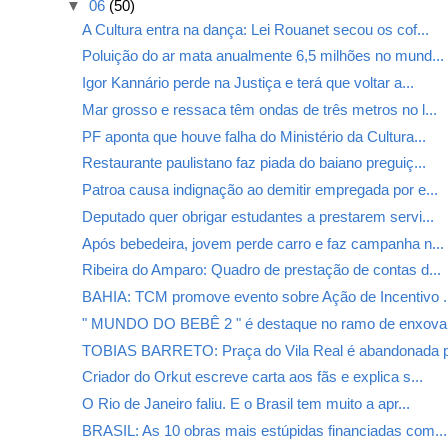
▼
06
(50)
A Cultura entra na dança: Lei Rouanet secou os cof...
Poluição do ar mata anualmente 6,5 milhões no mund...
Igor Kannário perde na Justiça e terá que voltar a...
Mar grosso e ressaca têm ondas de três metros no l...
PF aponta que houve falha do Ministério da Cultura...
Restaurante paulistano faz piada do baiano preguiç...
Patroa causa indignação ao demitir empregada por e...
Deputado quer obrigar estudantes a prestarem servi...
Após bebedeira, jovem perde carro e faz campanha n...
Ribeira do Amparo: Quadro de prestação de contas d...
BAHIA: TCM promove evento sobre Ação de Incentivo .
" MUNDO DO BEBÊ 2 " é destaque no ramo de enxoval 
TOBIAS BARRETO: Praça do Vila Real é abandonada p
Criador do Orkut escreve carta aos fãs e explica s...
O Rio de Janeiro faliu. E o Brasil tem muito a apr...
BRASIL: As 10 obras mais estúpidas financiadas com...