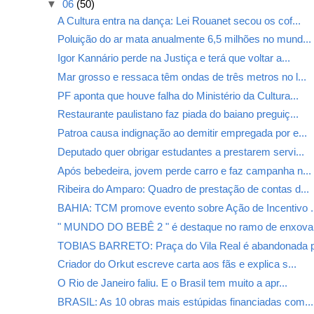
▼
06
(50)
A Cultura entra na dança: Lei Rouanet secou os cof...
Poluição do ar mata anualmente 6,5 milhões no mund...
Igor Kannário perde na Justiça e terá que voltar a...
Mar grosso e ressaca têm ondas de três metros no l...
PF aponta que houve falha do Ministério da Cultura...
Restaurante paulistano faz piada do baiano preguiç...
Patroa causa indignação ao demitir empregada por e...
Deputado quer obrigar estudantes a prestarem servi...
Após bebedeira, jovem perde carro e faz campanha n...
Ribeira do Amparo: Quadro de prestação de contas d...
BAHIA: TCM promove evento sobre Ação de Incentivo .
" MUNDO DO BEBÊ 2 " é destaque no ramo de enxoval 
TOBIAS BARRETO: Praça do Vila Real é abandonada p
Criador do Orkut escreve carta aos fãs e explica s...
O Rio de Janeiro faliu. E o Brasil tem muito a apr...
BRASIL: As 10 obras mais estúpidas financiadas com...