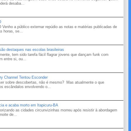
derá desaba...
O
o a público externar repúdio as notas e matérias publicadas de
s horas, se...
 são destaques nas escolas brasileiras
mente, tem sido tarefa fácil flagrar jovens que dançam funk com
 entre si, ou...
ry Channel Tentou Esconder
 ser sobre descobertas, não é mesmo? Mas atualmente o que
s escândalos envolvendo o...
ícia e acaba morto em Itapicuru-BA
orizando as cidades circunvizinhas morreu após resistir à abordagem
noite de...