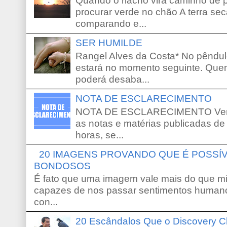
Quando o riacho vira caminho de 
procurar verde no chão A terra sec
comparando e...
SER HUMILDE
Rangel Alves da Costa* No pêndu
estará no momento seguinte. Que
poderá desaba...
NOTA DE ESCLARECIMENTO
NOTA DE ESCLARECIMENTO Venho 
as notas e matérias publicadas de
horas, se...
20 IMAGENS PROVANDO QUE É POSS
BONDOSOS
É fato que uma imagem vale mais do que mi
capazes de nos passar sentimentos humano
con...
20 Escândalos Que o Discovery C