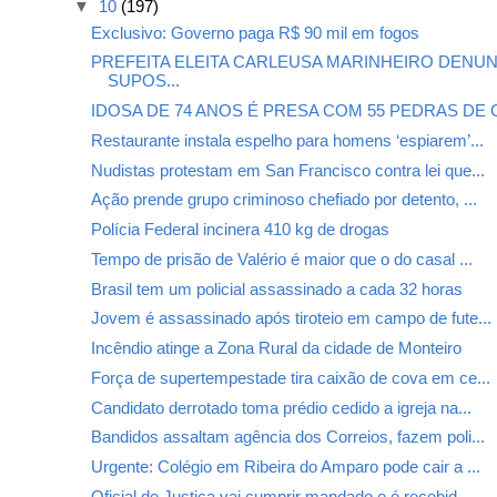
▼
10
(197)
Exclusivo: Governo paga R$ 90 mil em fogos
PREFEITA ELEITA CARLEUSA MARINHEIRO DENUN
SUPOS...
IDOSA DE 74 ANOS É PRESA COM 55 PEDRAS DE C
Restaurante instala espelho para homens ‘espiarem’...
Nudistas protestam em San Francisco contra lei que...
Ação prende grupo criminoso chefiado por detento, ...
Polícia Federal incinera 410 kg de drogas
Tempo de prisão de Valério é maior que o do casal ...
Brasil tem um policial assassinado a cada 32 horas
Jovem é assassinado após tiroteio em campo de fute...
Incêndio atinge a Zona Rural da cidade de Monteiro
Força de supertempestade tira caixão de cova em ce...
Candidato derrotado toma prédio cedido a igreja na...
Bandidos assaltam agência dos Correios, fazem poli...
Urgente: Colégio em Ribeira do Amparo pode cair a ...
Oficial de Justiça vai cumprir mandado e é recebid...