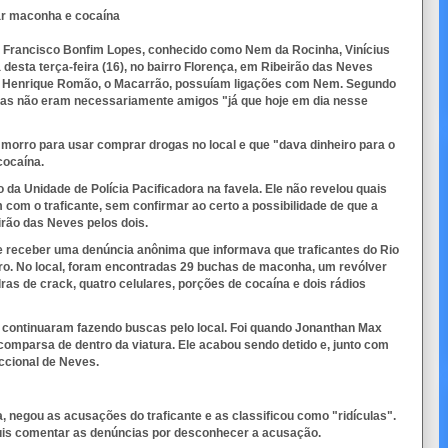
sar maconha e cocaína
o Francisco Bonfim Lopes, conhecido como Nem da Rocinha, Vinícius
desta terça-feira (16), no bairro Florença, em Ribeirão das Neves
iz Henrique Romão, o Macarrão, possuíam ligações com Nem. Segundo
, mas não eram necessariamente amigos "já que hoje em dia nesse
o morro para usar comprar drogas no local e que "dava dinheiro para o
cocaína.
 da Unidade de Polícia Pacificadora na favela. Ele não revelou quais
 com o traficante, sem confirmar ao certo a possibilidade de que a
irão das Neves pelos dois.
de receber uma denúncia anônima que informava que traficantes do Rio
ro. No local, foram encontradas 29 buchas de maconha, um revólver
as de crack, quatro celulares, porções de cocaína e dois rádios
s continuaram fazendo buscas pelo local. Foi quando Jonanthan Max
o comparsa de dentro da viatura. Ele acabou sendo detido e, junto com
ccional de Neves.
 negou as acusações do traficante e as classificou como "ridículas".
quis comentar as denúncias por desconhecer a acusação.