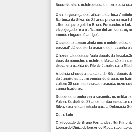
Segundo ele, o goleiro subia o morro para u
O ex-segurança do traficante carioca Antôni
Barbosa da Silva, de 21 anos preso na manhã 
afirmou que o goleiro Bruno Fernandes e Lu
ele, o jogador e o traficante tinham contato
mundo ninguém é amigo".
O suspeito contou ainda que o goleiro subia 
pessoal", já que seria usuário de maconha e 
O jovem alegou que fugiu depois da instalação
tipos de negócios o goleiro e Macarrão tinham
droga era trazida do Rio de Janeiro para Ribe
A polícia chegou até a casa de Silva depois 
de Janeiro estavam vendendo drogas no bair
calibre 38 com numeração raspada, nove pedr
comunicadores.
Depois de prenderem o suspeito, os militare
Valério Gadioli, de 27 anos, tentou resgatar 
Silva, será encaminhado para a Delegacia Se
Outro lado
O advogado de Bruno Fernandes, Rui Pimenta,
Leonardo Diniz, defensor de Macarrão, não 