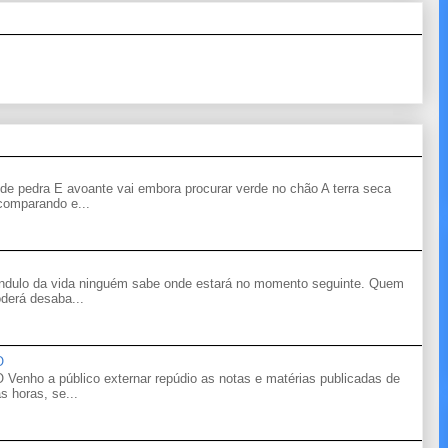
de pedra E avoante vai embora procurar verde no chão A terra seca
 comparando e...
êndulo da vida ninguém sabe onde estará no momento seguinte. Quem
derá desaba...
O
o a público externar repúdio as notas e matérias publicadas de
s horas, se...