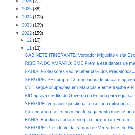
►
2026
(21)
►
2025
(88)
►
2024
(103)
►
2023
(109)
▼
2022
(159)
►
12
(10)
▼
11
(13)
GABINETE ITINERANTE: Vereador Miguelão visita Esco
RIBEIRA DO AMPARO: SME Premia estudantes de maio
BAHIA: Professores vão receber 60% dos Precatórios..
SERGIPE: PF cumpre 13 mandados de busca e apreens
MST segue ocupações em Maracás e entre Irajuba e P..
BID aprova crédito do Governo do Estado para equip...
SERGIPE: Vereador questiona consultoria milionária...
Pix consolida-se como meio de pagamento mais usado.
BAHIA: Bandidos cortam energia e arrombam Fórum
SERGIPE: Presidente da câmara de Vereadores de Ria.