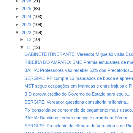
►
2026
(21)
►
2025
(88)
►
2024
(103)
►
2023
(109)
▼
2022
(159)
►
12
(10)
▼
11
(13)
GABINETE ITINERANTE: Vereador Miguelão visita Esco
RIBEIRA DO AMPARO: SME Premia estudantes de maio
BAHIA: Professores vão receber 60% dos Precatórios..
SERGIPE: PF cumpre 13 mandados de busca e apreens
MST segue ocupações em Maracás e entre Irajuba e P..
BID aprova crédito do Governo do Estado para equip...
SERGIPE: Vereador questiona consultoria milionária...
Pix consolida-se como meio de pagamento mais usado.
BAHIA: Bandidos cortam energia e arrombam Fórum
SERGIPE: Presidente da câmara de Vereadores de Ria.