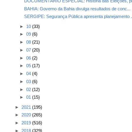
DOCUMENTÁRIO ESPECIAL: História das Eleições, pr
BAHIA: Governo da Bahia divulga resultados de conc...
SERGIPE: Segurança Pública apresenta planejamento .
►
10
(33)
►
09
(6)
►
08
(21)
►
07
(20)
►
06
(2)
►
05
(17)
►
04
(4)
►
03
(6)
►
02
(12)
►
01
(15)
►
2021
(195)
►
2020
(265)
►
2019
(516)
►
2018
(329)