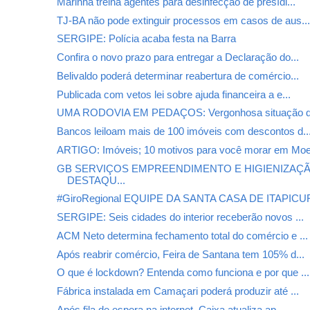
Marinha treina agentes para desinfecção de presídi...
TJ-BA não pode extinguir processos em casos de aus..
SERGIPE: Polícia acaba festa na Barra
Confira o novo prazo para entregar a Declaração do...
Belivaldo poderá determinar reabertura de comércio...
Publicada com vetos lei sobre ajuda financeira a e...
UMA RODOVIA EM PEDAÇOS: Vergonhosa situação da
Bancos leiloam mais de 100 imóveis com descontos d..
ARTIGO: Imóveis; 10 motivos para você morar em Mo
GB SERVIÇOS EMPREENDIMENTO E HIGIENIZAÇÃ
DESTAQU...
#GiroRegional EQUIPE DA SANTA CASA DE ITAPICUR
SERGIPE: Seis cidades do interior receberão novos ...
ACM Neto determina fechamento total do comércio e ...
Após reabrir comércio, Feira de Santana tem 105% d...
O que é lockdown? Entenda como funciona e por que ...
Fábrica instalada em Camaçari poderá produzir até ...
Após fila de espera na internet, Caixa atualiza ap...