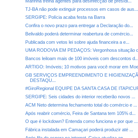
Marinha treina agentes para desinfecção de presídi...
TJ-BA não pode extinguir processos em casos de aus..
SERGIPE: Polícia acaba festa na Barra
Confira o novo prazo para entregar a Declaração do...
Belivaldo poderá determinar reabertura de comércio...
Publicada com vetos lei sobre ajuda financeira a e...
UMA RODOVIA EM PEDAÇOS: Vergonhosa situação da
Bancos leiloam mais de 100 imóveis com descontos d..
ARTIGO: Imóveis; 10 motivos para você morar em Mo
GB SERVIÇOS EMPREENDIMENTO E HIGIENIZAÇÃ
DESTAQU...
#GiroRegional EQUIPE DA SANTA CASA DE ITAPICUR
SERGIPE: Seis cidades do interior receberão novos ...
ACM Neto determina fechamento total do comércio e ...
Após reabrir comércio, Feira de Santana tem 105% d...
O que é lockdown? Entenda como funciona e por que ...
Fábrica instalada em Camaçari poderá produzir até ...
Após fila de espera na internet, Caixa atualiza ap...