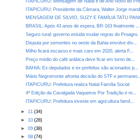
ITAPICURU: Mensagem de Natal e de Ano Novo do Pref
ITAPICURU: Presidente da Câmara, Walter Jorge mand.
MENSAGEM DE SILVIO, SUZY E FAMÍLIA TATU PAN
BRASIL: Após 43 anos de espera, BR-163 finalmente ...
Seguro rural: governo estuda mudar regras do Proagro.
Disputa por sementes no oeste da Bahia envolve dív...
Milho ficará escasso e mais caro em 2020, alerta F...
Preço médio do café arábica deve ficar em torno de...
BAHIA: Ex-deputados e ex-prefeitos são acionados p...
Mário Negromonte afronta decisão do STF e permanec..
ITAPICURU: Prefeitura realiza Natal Família Social
4ª Edição da Cavalgada Vaqueiros Por Tradição é re...
ITAPICURU: Prefeitura investe em agricultura famil...
►
11
(34)
►
10
(28)
►
09
(38)
►
08
(74)