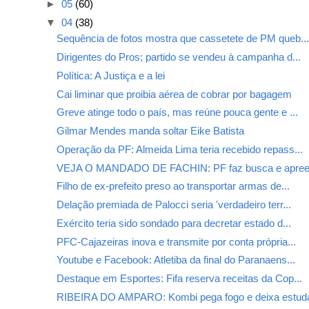
►
05
(60)
▼
04
(38)
Sequência de fotos mostra que cassetete de PM queb..
Dirigentes do Pros; partido se vendeu à campanha d...
Política: A Justiça e a lei
Cai liminar que proibia aérea de cobrar por bagagem
Greve atinge todo o país, mas reúne pouca gente e ...
Gilmar Mendes manda soltar Eike Batista
Operação da PF: Almeida Lima teria recebido repass...
VEJA O MANDADO DE FACHIN: PF faz busca e apreen
Filho de ex-prefeito preso ao transportar armas de...
Delação premiada de Palocci seria 'verdadeiro terr...
Exército teria sido sondado para decretar estado d...
PFC-Cajazeiras inova e transmite por conta própria...
Youtube e Facebook: Atletiba da final do Paranaens...
Destaque em Esportes: Fifa reserva receitas da Cop...
RIBEIRA DO AMPARO: Kombi pega fogo e deixa estuda