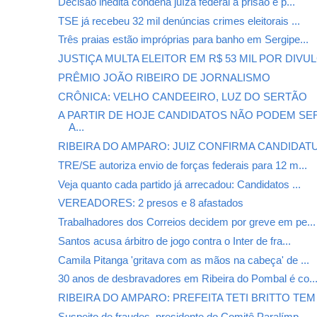
Decisão inédita condena juíza federal à prisão e p...
TSE já recebeu 32 mil denúncias crimes eleitorais ...
Três praias estão impróprias para banho em Sergipe...
JUSTIÇA MULTA ELEITOR EM R$ 53 MIL POR DIVUL
PRÊMIO JOÃO RIBEIRO DE JORNALISMO
CRÔNICA: VELHO CANDEEIRO, LUZ DO SERTÃO
A PARTIR DE HOJE CANDIDATOS NÃO PODEM SE
A...
RIBEIRA DO AMPARO: JUIZ CONFIRMA CANDIDATUR
TRE/SE autoriza envio de forças federais para 12 m...
Veja quanto cada partido já arrecadou: Candidatos ...
VEREADORES: 2 presos e 8 afastados
Trabalhadores dos Correios decidem por greve em pe...
Santos acusa árbitro de jogo contra o Inter de fra...
Camila Pitanga 'gritava com as mãos na cabeça' de ...
30 anos de desbravadores em Ribeira do Pombal é co..
RIBEIRA DO AMPARO: PREFEITA TETI BRITTO TEM 
Suspeito de fraudes, presidente do Comitê Paralímp...