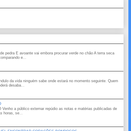
de pedra E avoante vai embora procurar verde no chão A terra seca
 comparando e...
êndulo da vida ninguém sabe onde estará no momento seguinte. Quem
derá desaba...
O
o a público externar repúdio as notas e matérias publicadas de
s horas, se...