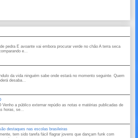
de pedra E avoante vai embora procurar verde no chão A terra seca
 comparando e...
êndulo da vida ninguém sabe onde estará no momento seguinte. Quem
derá desaba...
O
o a público externar repúdio as notas e matérias publicadas de
s horas, se...
 são destaques nas escolas brasileiras
mente, tem sido tarefa fácil flagrar jovens que dançam funk com