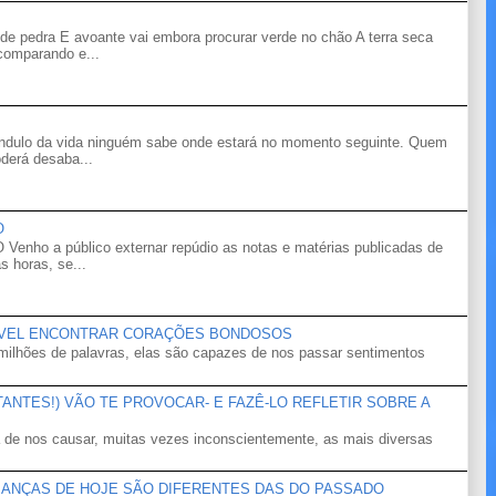
de pedra E avoante vai embora procurar verde no chão A terra seca
 comparando e...
êndulo da vida ninguém sabe onde estará no momento seguinte. Quem
derá desaba...
O
o a público externar repúdio as notas e matérias publicadas de
s horas, se...
ÍVEL ENCONTRAR CORAÇÕES BONDOSOS
ilhões de palavras, elas são capazes de nos passar sentimentos
NTES!) VÃO TE PROVOCAR- E FAZÊ-LO REFLETIR SOBRE A
 de nos causar, muitas vezes inconscientemente, as mais diversas
IANÇAS DE HOJE SÃO DIFERENTES DAS DO PASSADO