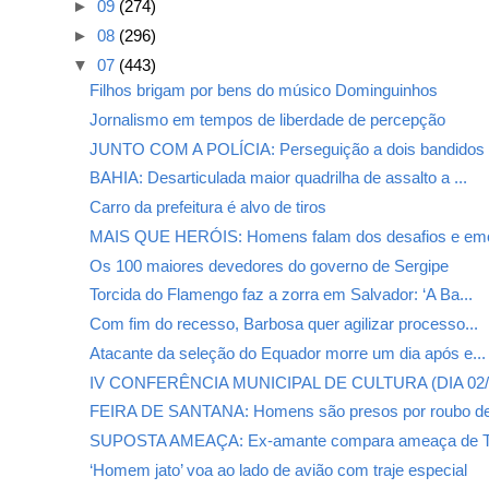
►
09
(274)
►
08
(296)
▼
07
(443)
Filhos brigam por bens do músico Dominguinhos
Jornalismo em tempos de liberdade de percepção
JUNTO COM A POLÍCIA: Perseguição a dois bandidos e
BAHIA: Desarticulada maior quadrilha de assalto a ...
Carro da prefeitura é alvo de tiros
MAIS QUE HERÓIS: Homens falam dos desafios e emo
Os 100 maiores devedores do governo de Sergipe
Torcida do Flamengo faz a zorra em Salvador: ‘A Ba...
Com fim do recesso, Barbosa quer agilizar processo...
Atacante da seleção do Equador morre um dia após e...
IV CONFERÊNCIA MUNICIPAL DE CULTURA (DIA 02/0
FEIRA DE SANTANA: Homens são presos por roubo de
SUPOSTA AMEAÇA: Ex-amante compara ameaça de To
‘Homem jato’ voa ao lado de avião com traje especial