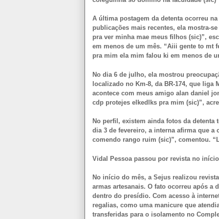
A última postagem da detenta ocorreu na 
publicações mais recentes, ela mostra-se 
pra ver minha mae meus filhos (sic)”, e
em menos de um mês. “Aiii gente to mt f
pra mim ela mim falou ki em menos de u
No dia 6 de julho, ela mostrou preocupa
localizado no Km-8, da BR-174, que liga 
acontece com meus amigo alan daniel jona
cdp protejes elkedlks pra mim (sic)”, acr
No perfil, existem ainda fotos da deten
dia 3 de fevereiro, a interna afirma que 
comendo rango ruim (sic)”, comentou. “Lin
Vidal Pessoa passou por revista no início
No início do mês, a Sejus realizou revist
armas artesanais. O fato ocorreu após a
dentro do presídio. Com acesso à interne
regalias, como uma manicure que atendia 
transferidas para o isolamento no Compl