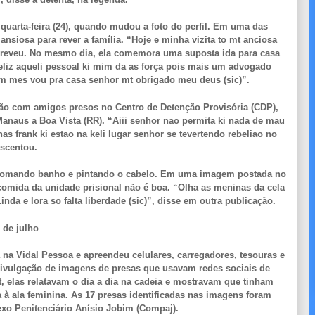
quarta-feira (24), quando mudou a foto do perfil. Em uma das
ansiosa para rever a família. “Hoje e minha vizita to mt anciosa
screveu. No mesmo dia, ela comemora uma suposta ida para casa
eliz aqueli pessoal ki mim da as força pois mais um advogado
m mes vou pra casa senhor mt obrigado meu deus (sic)”.
ção com amigos presos no Centro de Detenção Provisória (CDP),
Manaus a Boa Vista (RR). “Aiii senhor nao permita ki nada de mau
s frank ki estao na keli lugar senhor se tevertendo rebeliao no
escentou.
ta tomando banho e pintando o cabelo. Em uma imagem postada no
a comida da unidade prisional não é boa. “Olha as meninas da cela
da e lora so falta liberdade (sic)”, disse em outra publicação.
 de julho
a na Vidal Pessoa e apreendeu celulares, carregadores, tesouras e
 divulgação de imagens de presas que usavam redes sociais de
t, elas relatavam o dia a dia na cadeia e mostravam que tinham
à ala feminina. As 17 presas identificadas nas imagens foram
exo Penitenciário Anísio Jobim (Compaj).