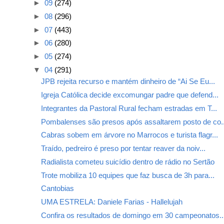
►
09
(274)
►
08
(296)
►
07
(443)
►
06
(280)
►
05
(274)
▼
04
(291)
JPB rejeita recurso e mantém dinheiro de “Ai Se Eu...
Igreja Católica decide excomungar padre que defend...
Integrantes da Pastoral Rural fecham estradas em T...
Pombalenses são presos após assaltarem posto de co..
Cabras sobem em árvore no Marrocos e turista flagr...
Traído, pedreiro é preso por tentar reaver da noiv...
Radialista cometeu suicídio dentro de rádio no Sertão
Trote mobiliza 10 equipes que faz busca de 3h para...
Cantobias
UMA ESTRELA: Daniele Farias - Hallelujah
Confira os resultados de domingo em 30 campeonatos..