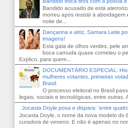
Bandido troca tiros com a polícia 
Bandido acusado de está aterroriz
morreu após resistir à abordagem e
noite de...
Dançarina e atriz, Samara Leite p
imagens!
Esta gata de olhos verdes, pele 
boca carnuda quase cometeu o pe
Explico, para quem...
DOCUMENTÁRIO ESPECIAL: Históri
mulheres votantes, primeiras votad
Brasil
O processo eleitoral no Brasil pas
legais, sociais e tecnológicas, entre outras. 
Jocasta Doyle posa e dispara: ‘entre quat
Jocasta Doyle, o nome da nova modelo do B
curadora de veneno. E não é apenas no no