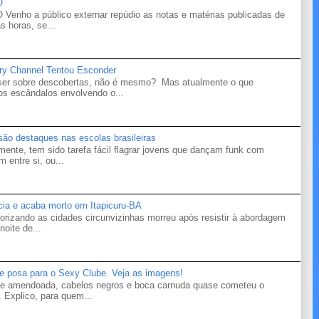
O
o a público externar repúdio as notas e matérias publicadas de
s horas, se...
ry Channel Tentou Esconder
 ser sobre descobertas, não é mesmo? Mas atualmente o que
s escândalos envolvendo o...
 são destaques nas escolas brasileiras
mente, tem sido tarefa fácil flagrar jovens que dançam funk com
 entre si, ou...
ícia e acaba morto em Itapicuru-BA
orizando as cidades circunvizinhas morreu após resistir à abordagem
noite de...
te posa para o Sexy Clube. Veja as imagens!
ele amendoada, cabelos negros e boca carnuda quase cometeu o
 Explico, para quem...