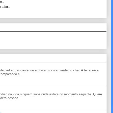
...
e mim...
de pedra E avoante vai embora procurar verde no chão A terra seca
 comparando e...
êndulo da vida ninguém sabe onde estará no momento seguinte. Quem
derá desaba...