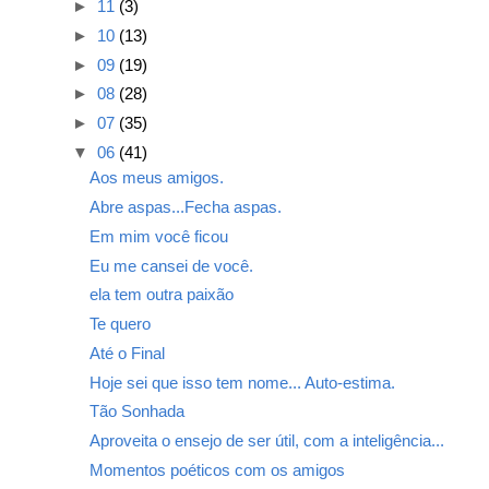
►
11
(3)
►
10
(13)
►
09
(19)
►
08
(28)
►
07
(35)
▼
06
(41)
Aos meus amigos.
Abre aspas...Fecha aspas.
Em mim você ficou
Eu me cansei de você.
ela tem outra paixão
Te quero
Até o Final
Hoje sei que isso tem nome... Auto-estima.
Tão Sonhada
Aproveita o ensejo de ser útil, com a inteligência...
Momentos poéticos com os amigos