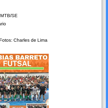
08MTB/SE
ário
 Fotos: Charles de Lima