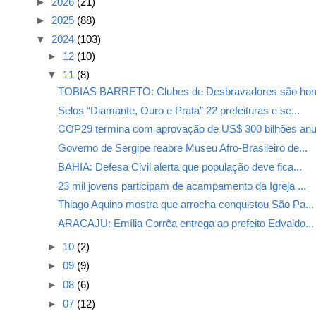
►
2026
(21)
►
2025
(88)
▼
2024
(103)
►
12
(10)
▼
11
(8)
TOBIAS BARRETO: Clubes de Desbravadores são hom
Selos “Diamante, Ouro e Prata” 22 prefeituras e se...
COP29 termina com aprovação de US$ 300 bilhões anu.
Governo de Sergipe reabre Museu Afro-Brasileiro de...
BAHIA: Defesa Civil alerta que população deve fica...
23 mil jovens participam de acampamento da Igreja ...
Thiago Aquino mostra que arrocha conquistou São Pa...
ARACAJU: Emília Corrêa entrega ao prefeito Edvaldo...
►
10
(2)
►
09
(9)
►
08
(6)
►
07
(12)