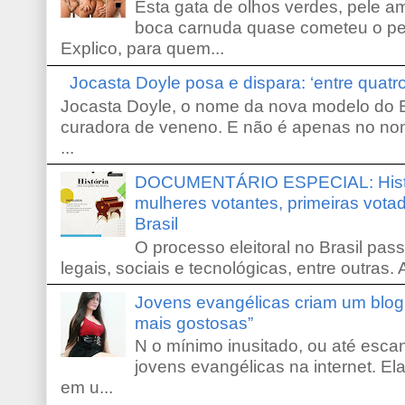
Esta gata de olhos verdes, pele 
boca carnuda quase cometeu o pe
Explico, para quem...
Jocasta Doyle posa e dispara: ‘entre quat
Jocasta Doyle, o nome da nova modelo do B
curadora de veneno. E não é apenas no no
...
DOCUMENTÁRIO ESPECIAL: Históri
mulheres votantes, primeiras votad
Brasil
O processo eleitoral no Brasil pas
legais, sociais e tecnológicas, entre outras. 
Jovens evangélicas criam um blo
mais gostosas”
N o mínimo inusitado, ou até escan
jovens evangélicas na internet. El
em u...