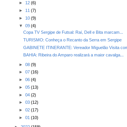
►
12
(6)
►
11
(7)
►
10
(9)
▼
09
(4)
Copa TV Sergipe de Futsal: Raí, Dell e Bita marcam...
TURISMO: Conheça o Recanto da Serra em Sergipe
GABINETE ITINERANTE: Vereador Miguelão Visita com
BAHIA: Ribeira do Amparo realizará a maior cavalga...
►
08
(9)
►
07
(16)
►
06
(4)
►
05
(13)
►
04
(2)
►
03
(12)
►
02
(17)
►
01
(10)
►
2022
(159)