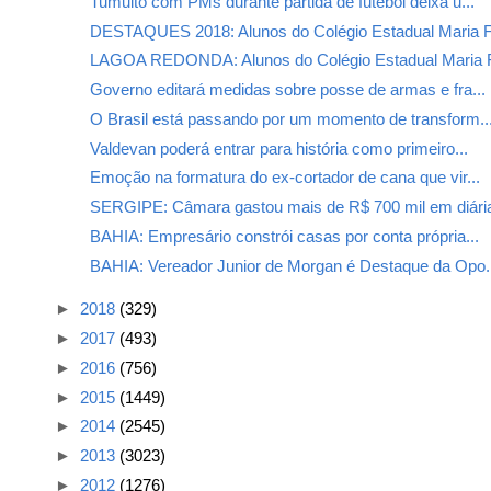
Tumulto com PMs durante partida de futebol deixa u...
DESTAQUES 2018: Alunos do Colégio Estadual Maria F.
LAGOA REDONDA: Alunos do Colégio Estadual Maria Fr
Governo editará medidas sobre posse de armas e fra...
O Brasil está passando por um momento de transform..
Valdevan poderá entrar para história como primeiro...
Emoção na formatura do ex-cortador de cana que vir...
SERGIPE: Câmara gastou mais de R$ 700 mil em diári
BAHIA: Empresário constrói casas por conta própria...
BAHIA: Vereador Junior de Morgan é Destaque da Opo.
►
2018
(329)
►
2017
(493)
►
2016
(756)
►
2015
(1449)
►
2014
(2545)
►
2013
(3023)
►
2012
(1276)