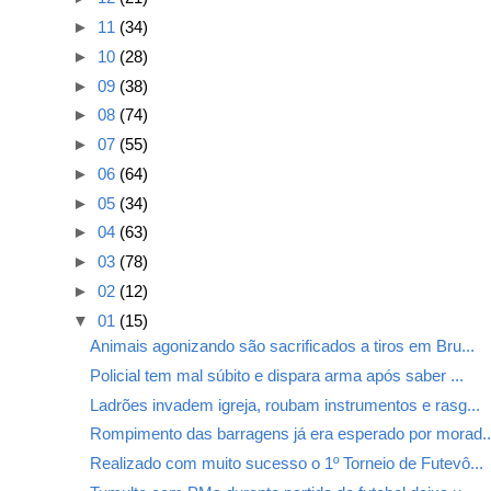
►
11
(34)
►
10
(28)
►
09
(38)
►
08
(74)
►
07
(55)
►
06
(64)
►
05
(34)
►
04
(63)
►
03
(78)
►
02
(12)
▼
01
(15)
Animais agonizando são sacrificados a tiros em Bru...
Policial tem mal súbito e dispara arma após saber ...
Ladrões invadem igreja, roubam instrumentos e rasg...
Rompimento das barragens já era esperado por morad..
Realizado com muito sucesso o 1º Torneio de Futevô...