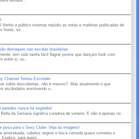
derá desaba...
O
o a público externar repúdio as notas e matérias publicadas de
s horas, se...
 são destaques nas escolas brasileiras
mente, tem sido tarefa fácil flagrar jovens que dançam funk com
 entre si, ou...
ry Channel Tentou Esconder
 ser sobre descobertas, não é mesmo? Mas atualmente o que
s escândalos envolvendo o...
ro paredes nunca há segredos’
Bella da Semana significa curadora de veneno. E não é apenas no
te posa para o Sexy Clube. Veja as imagens!
ele amendoada, cabelos negros e boca carnuda quase cometeu o
 Explico, para quem...