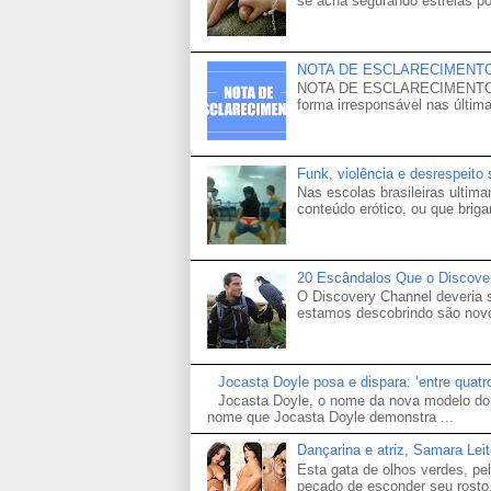
se acha segurando estrelas po
NOTA DE ESCLARECIMENT
NOTA DE ESCLARECIMENTO Venh
forma irresponsável nas última
Funk, violência e desrespeito
Nas escolas brasileiras ultima
conteúdo erótico, ou que brigam
20 Escândalos Que o Discove
O Discovery Channel deveria
estamos descobrindo são novo
Jocasta Doyle posa e dispara: ‘entre quat
Jocasta Doyle, o nome da nova modelo do 
nome que Jocasta Doyle demonstra ...
Dançarina e atriz, Samara Lei
Esta gata de olhos verdes, p
pecado de esconder seu rosto.