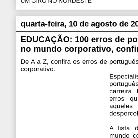
UM GIRO NO NORDESTE
quarta-feira, 10 de agosto de 2
EDUCAÇÃO: 100 erros de por
no mundo corporativo, confi
De A a Z, confira os erros de portuguê
corporativo.
Especial
portugu
carreira
erros q
aquel
desperce
A lista 
mundo co