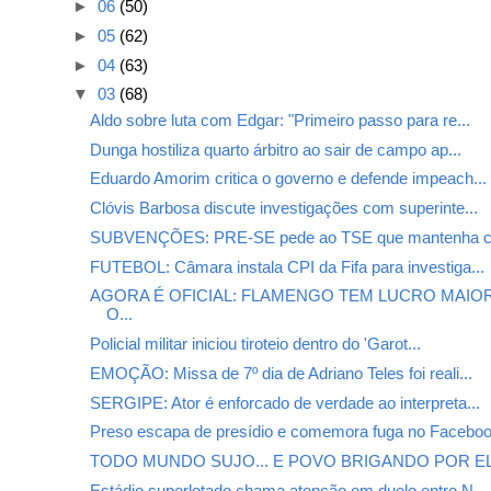
►
06
(50)
►
05
(62)
►
04
(63)
▼
03
(68)
Aldo sobre luta com Edgar: "Primeiro passo para re...
Dunga hostiliza quarto árbitro ao sair de campo ap...
Eduardo Amorim critica o governo e defende impeach...
Clóvis Barbosa discute investigações com superinte...
SUBVENÇÕES: PRE-SE pede ao TSE que mantenha ca
FUTEBOL: Câmara instala CPI da Fifa para investiga...
AGORA É OFICIAL: FLAMENGO TEM LUCRO MAIO
O...
Policial militar iniciou tiroteio dentro do 'Garot...
EMOÇÃO: Missa de 7º dia de Adriano Teles foi reali...
SERGIPE: Ator é enforcado de verdade ao interpreta...
Preso escapa de presídio e comemora fuga no Facebo
TODO MUNDO SUJO... E POVO BRIGANDO POR ELES
Estádio superlotado chama atenção em duelo entre N...