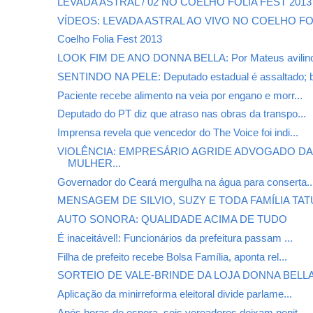
LEVADA ASTRAL / 02 NO COELHO FOLIA FEST 2013
VÍDEOS: LEVADA ASTRAL AO VIVO NO COELHO FOLI
Coelho Folia Fest 2013
LOOK FIM DE ANO DONNA BELLA: Por Mateus avilin
SENTINDO NA PELE: Deputado estadual é assaltado; b
Paciente recebe alimento na veia por engano e morr...
Deputado do PT diz que atraso nas obras da transpo...
Imprensa revela que vencedor do The Voice foi indi...
VIOLÊNCIA: EMPRESÁRIO AGRIDE ADVOGADO DA
MULHER...
Governador do Ceará mergulha na água para conserta..
MENSAGEM DE SILVIO, SUZY E TODA FAMÍLIA TATU
AUTO SONORA: QUALIDADE ACIMA DE TUDO
É inaceitável!: Funcionários da prefeitura passam ...
Filha de prefeito recebe Bolsa Família, aponta rel...
SORTEIO DE VALE-BRINDE DA LOJA DONNA BELL
Aplicação da minirreforma eleitoral divide parlame...
Após horas de espera, seis vereadores deixam penit...