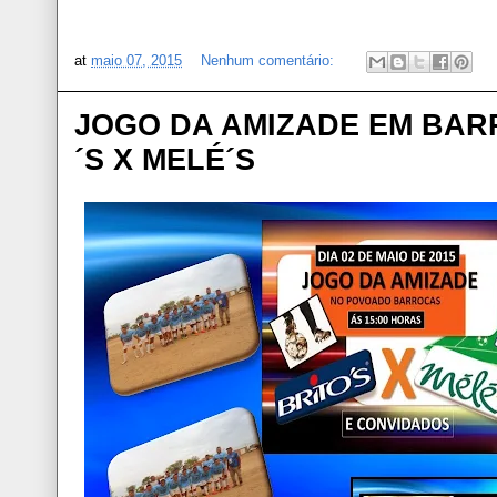
at
maio 07, 2015
Nenhum comentário:
JOGO DA AMIZADE EM BARR
´S X MELÉ´S