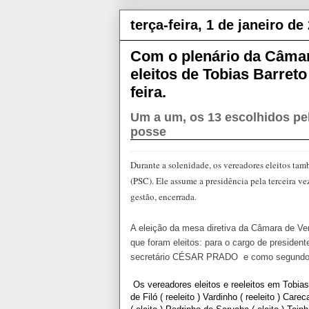
terça-feira, 1 de janeiro de
Com o plenário da Câmar
eleitos de Tobias Barret
feira.
Um a um, os 13 escolhidos p
posse
Durante a solenidade, os vereadores eleitos t
(PSC). Ele assume a presidência pela terceira v
gestão, encerrada.
A eleição da mesa diretiva da Câmara de 
que foram eleitos: para o cargo de presid
secretário CÉSAR PRADO e como segundo 
Os vereadores eleitos e reeleitos em Tobias
de Filó ( reeleito ) Vardinho ( reeleito ) Careca