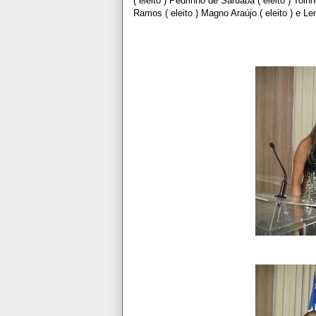
( eleito ) Pedrinho de Saruaba ( eleito ) Toinh
Ramos ( eleito ) Magno Araújo ( eleito ) e Le