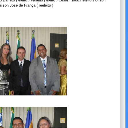
o Barreto ( eleito ) Verânio ( eleito ) César Prado ( eleito ) Gilson
nilson José de França ( reeleito )