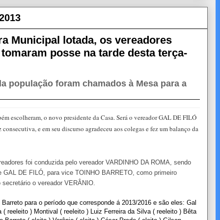
 2013
a Municipal lotada, os vereadores
o tomaram posse na tarde desta terça-
ela população foram chamados à Mesa para a
ambém escolheram, o novo presidente da Casa. Será o vereador GAL DE FILÓ
ez consecutiva, e em seu discurso agradeceu aos colegas e fez um balanço da
Vereadores foi conduzida pelo vereador VARDINHO DA ROMA, sendo
ente GAL DE FILÓ, para vice TOINHO BARRETO, como primeiro
secretário o vereador VERÂNIO.
 Barreto para o período que corresponde á 2013/2016 e são eles: Gal
 ( reeleito ) Montival ( reeleito ) Luiz Ferreira da Silva ( reeleito ) Bêta