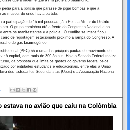
o, disse que a ordem é que a PM proteja o patrimônio.
pedia para a polícia que parasse de jogar bombas e que a
 ao museu, de onde havia partido.
 a participação de 15 mil pessoas, já a Polícia Militar do Distrito
do ato. O grupo caminhou até a frente do Congresso Nacional e ao
entre os manifestantes e a polícia. O conflito se intensificou
 carro de reportagem estacionado próximo à rampa do Congresso. A
moral e de gás lacrimogêneo.
titucional (PEC) 55 é uma das pricipais pautas do movimento de
ir à capital, com mais de 300 ônibus. Hoje o Senado Federal realiza
turno, da proposta que limita os gastos do governo federal pelos
izado por entidades estudantis e educacionais, entre elas a União
leira dos Estudantes Secundaristas (Ubes) e a Associação Nacional
o:
o estava no avião que caiu na Colômbia