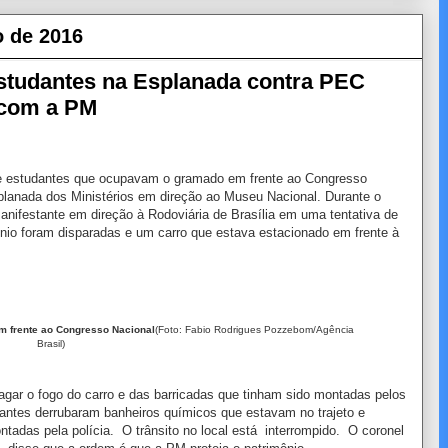
o de 2016
studantes na Esplanada contra PEC
 com a PM
o de estudantes que ocupavam o gramado em frente ao Congresso
planada dos Ministérios em direção ao Museu Nacional. Durante o
anifestante em direção à Rodoviária de Brasília em uma tentativa de
nio foram disparadas e um carro que estava estacionado em frente à
m frente ao Congresso Nacional
(Foto: Fabio Rodrigues Pozzebom/Agência
Brasil)
agar o fogo do carro e das barricadas que tinham sido montadas pelos
dantes derrubaram banheiros químicos que estavam no trajeto e
tadas pela polícia. O trânsito no local está interrompido. O coronel