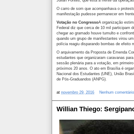
Julian Fontes, que está a frente da operaçã
O carro de som que acompanhava o protesto 
manifestação pudesse permanecer em frente
Votação no Congresso
A organização estima
Federal diz que cerca de 10 mil participam 
chegar ao gramado houve tumulto e confronto 
quando um grupo de manifestantes virou um
polícia reagiu disparando bombas de efeito 
O arquivamento da Proposta de Emenda Cons
estudantes que organizaram caravanas para v
sessão plenária para a votação, em primeiro 
próximos 20 anos. O ato em Brasília é organ
Nacional dos Estudantes (UNE), União Brasi
de Pós-Graduandos (ANPG).
at
novembro 29, 2016
Nenhum comentári
Willian Thiego: Sergipan